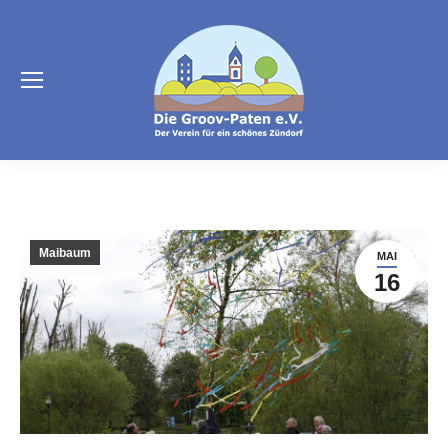
Maibaum
MAI
16