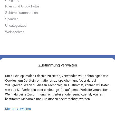
Rhein und Groov Fotos
Schürreskarrenrennen
Spenden
Uncategorized
Weihnachten
Zustimmung verwalten
Die Groov-Paten e.V.
Um dir ein optimales Erlebnis zu bieten, verwenden wir Technologien wie
Hauptstraße 181 | 51143 Köln
Cookies, um Geräteinformationen zu speichern und/oder darauf
zuzugreifen. Wenn du diesen Technologien zustimmst, können wir Daten
wie das Surfverhalten oder eindeutige IDs auf dieser Website verarbeiten.
Newsletter-Anmeldung
Wenn du deine Zustimmung nicht erteilst oder zurückziehst, können
bestimmte Merkmale und Funktionen beeinträchtigt werden.
E-Mail-Adresse
Dienste verwalten