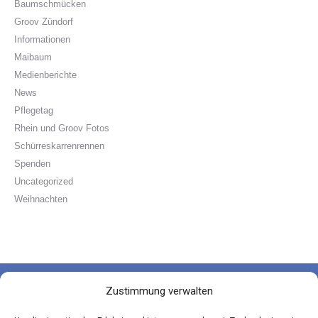
Baumschmücken
Groov Zündorf
Informationen
Maibaum
Medienberichte
News
Pflegetag
Rhein und Groov Fotos
Schürreskarrenrennen
Spenden
Uncategorized
Weihnachten
Zustimmung verwalten
Die Groov-Paten e.V.