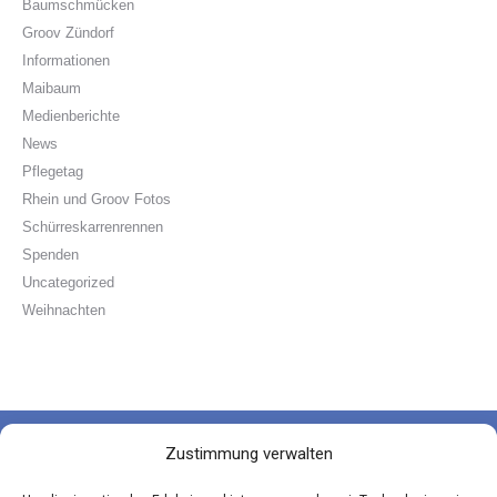
Baumschmücken
Groov Zündorf
Informationen
Maibaum
Medienberichte
News
Pflegetag
Rhein und Groov Fotos
Schürreskarrenrennen
Spenden
Uncategorized
Weihnachten
Zustimmung verwalten
Die Groov-Paten e.V.