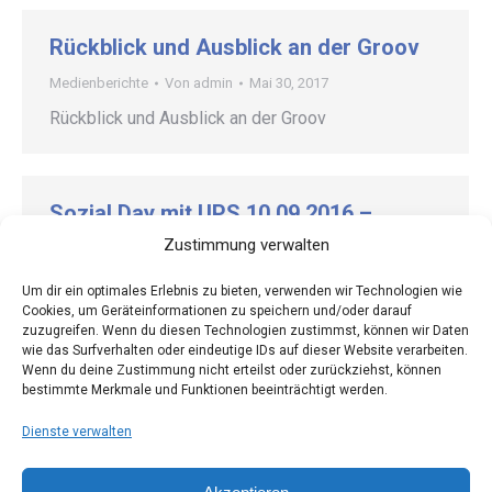
Rückblick und Ausblick an der Groov
Medienberichte
Von
admin
Mai 30, 2017
Rückblick und Ausblick an der Groov
Sozial Day mit UPS 10.09.2016 –
Presse
Zustimmung verwalten
Medienberichte
Von
admin
September 17, 2016
Um dir ein optimales Erlebnis zu bieten, verwenden wir Technologien wie
Cookies, um Geräteinformationen zu speichern und/oder darauf
Sozial Day mit UPS 10.09.2016 – Presse und
zuzugreifen. Wenn du diesen Technologien zustimmst, können wir Daten
Fotos UPS_Sozial_Day_-
wie das Surfverhalten oder eindeutige IDs auf dieser Website verarbeiten.
_MontagsZeitungUPS_Sozial_Day_-
Wenn du deine Zustimmung nicht erteilst oder zurückziehst, können
bestimmte Merkmale und Funktionen beeinträchtigt werden.
_MontagsZeitung2016-09-15_Rundschau
Dienste verwalten