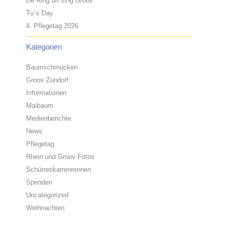
De Ring un sing Groov
Tu´s Day
4. Pflegetag 2026
Kategorien
Baumschmücken
Groov Zündorf
Informationen
Maibaum
Medienberichte
News
Pflegetag
Rhein und Groov Fotos
Schürreskarrenrennen
Spenden
Uncategorized
Weihnachten