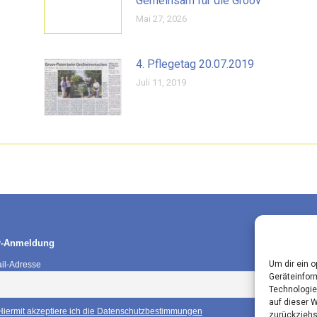
Gemeinsam für die Groov
Mai 27, 2026
4. Pflegetag 20.07.2019
Juli 11, 2019
r-Anmeldung
Um dir ein 
il-Adresse
Geräteinfor
Technologie
auf dieser 
Hiermit akzeptiere ich die Datenschutzbestimmungen
zurückziehs